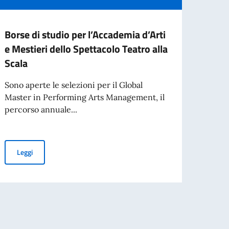
Borse di studio per l’Accademia d’Arti
Borse
e Mestieri dello Spettacolo Teatro alla
Acad
Scala
Si in
Milan
Sono aperte le selezioni per il Global
l’asse
Master in Performing Arts Management, il
percorso annuale...
Leg
 italiana offerte da “ICoN – Italian Culture on the Net”
Borse di studio per l’Accademia d’Arti e Mestieri dello Spettacolo 
Leggi
istiche "Terre Immerse – Comunità Creative Euromediterranee"