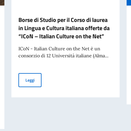
Borse di Studio per il Corso di laurea
in Lingua e Cultura italiana offerte da
“ICoN – Italian Culture on the Net”
ICoN - Italian Culture on the Net è un
consorzio di 12 Università italiane (Alma...
Borse di Studio per il Corso di laurea in Lingua e Cultura
Leggi
del Dialogo 2026: aperto il secondo bando del programma di residenze art