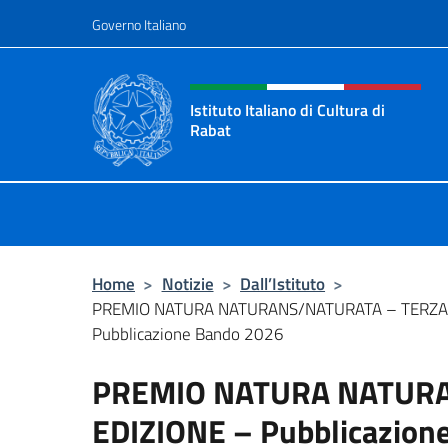
Salta al contenuto
Governo Italiano
Intestazione sito, social 
Istituto Italiano di Cultura di
Rabat
Sito Ufficiale dell'Istituto Italiano 
Home
>
Notizie
>
Dall’Istituto
>
PREMIO NATURA NATURANS/NATURATA – TERZA 
Pubblicazione Bando 2026
PREMIO NATURA NATURA
EDIZIONE – Pubblicazion