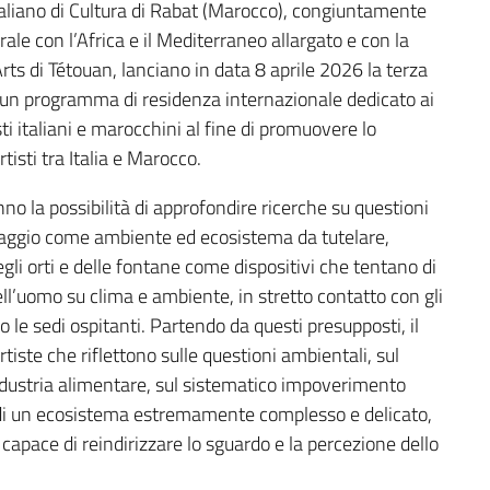
 Italiano di Cultura di Rabat (Marocco), congiuntamente
ale con l’Africa e il Mediterraneo allargato e con la
rts di Tétouan, lanciano in data 8 aprile 2026 la terza
un programma di residenza internazionale dedicato ai
sti italiani e marocchini al fine di promuovere lo
tisti tra Italia e Marocco.
o la possibilità di approfondire ricerche su questioni
aesaggio come ambiente ed ecosistema da tutelare,
egli orti e delle fontane come dispositivi che tentano di
ell’uomo su clima e ambiente, in stretto contatto con gli
 le sedi ospitanti. Partendo da questi presupposti, il
rtiste che riflettono sulle questioni ambientali, sul
industria alimentare, sul sistematico impoverimento
età di un ecosistema estremamente complesso e delicato,
capace di reindirizzare lo sguardo e la percezione dello