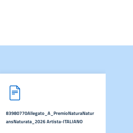
83980770Allegato_A_PremioNaturaNatur
8398
ansNaturata_2026 Artista-ITALIANO
ans
– FR