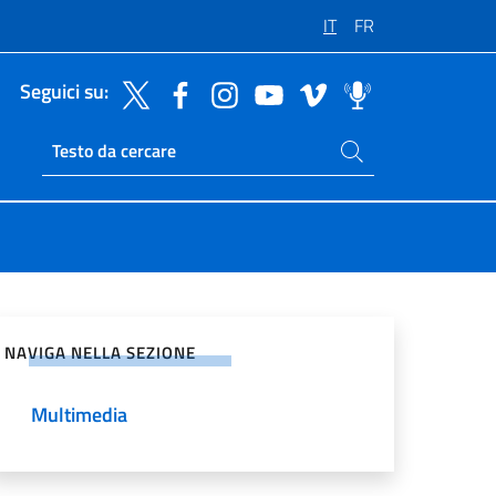
IT
FR
Seguici su:
Cerca nel sito
Ricerca sito live
vidi sui Social Network
NAVIGA NELLA SEZIONE
Multimedia