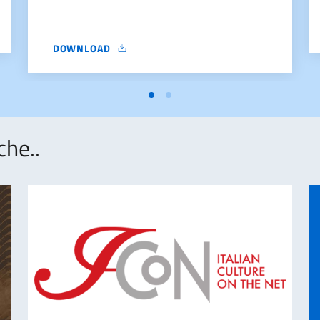
ATURATA – RABAT – III EDIZIONE 2026 (1)
DOWNLOAD
APPEL A CANDIDATURES – PRIX NATURANSNATURATA R
che..