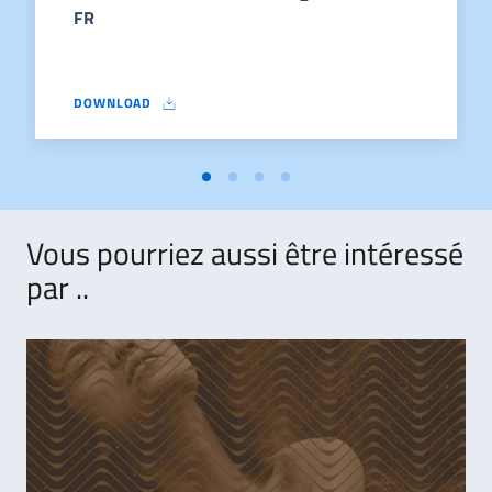
FR
DOWNLOAD
APPEL A CANDIDATURES – PRIX NATURANSNATURATA RABAT – 
Vous pourriez aussi être intéressé
par ..