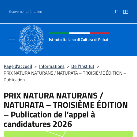
Aller au contenu
IT
FR
Gouvernement Italien
Site Web, social et en-tête de m
Istituto Italiano di Cultura di Rabat
Sito Ufficiale dell'Istituto Italiano di Cultura
Page d'accueil
>
Informations
>
De l’Institut
>
PRIX NATURA NATURANS / NATURATA – TROISIÈME ÉDITION –
Publication...
PRIX NATURA NATURANS /
NATURATA – TROISIÈME ÉDITION
– Publication de l’appel à
candidatures 2026