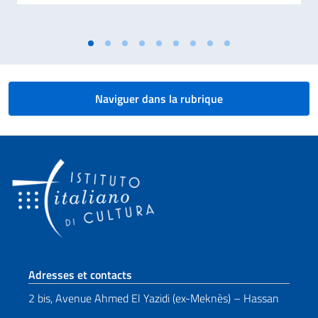
Naviguer dans la rubrique
Section de pied de page
Adresses et contacts
2 bis, Avenue Ahmed El Yazidi (ex-Meknès) – Hassan