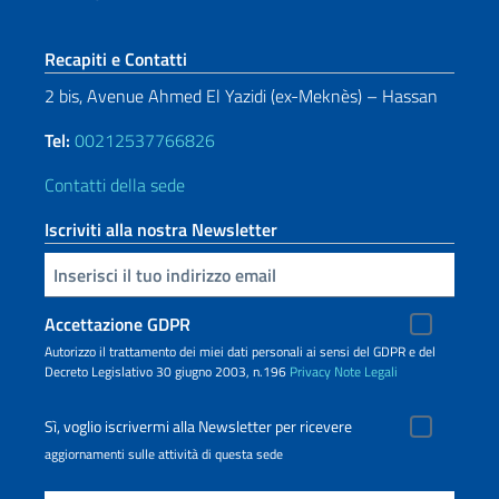
Sezione footer
Recapiti e Contatti
2 bis, Avenue Ahmed El Yazidi (ex-Meknès) – Hassan
Tel:
00212537766826
Contatti della sede
Iscriviti alla nostra Newsletter
Inserisci la tua email
Accettazione GDPR
Autorizzo il trattamento dei miei dati personali ai sensi del GDPR e del
Decreto Legislativo 30 giugno 2003, n.196
Privacy
Note Legali
Sì, voglio iscrivermi alla Newsletter per ricevere
aggiornamenti sulle attività di questa sede