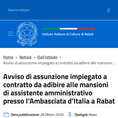
Salta al contenuto
IT
Governo Italiano
Intestazione sito, social e menù
Istituto Italiano di Cultura di Rabat
Sito Ufficiale dell'Istituto Italiano di Cultura
Home
>
Notizie
>
Dall’Istituto
>
Avviso di assunzione impiegato a contratto da adibire alle mansioni...
Avviso di assunzione impiegato a
contratto da adibire alle mansioni
di assistente amministrativo
presso l’Ambasciata d’Italia a Rabat
Data pubblicazione:
26 Marzo 2026
Tipologia:
News