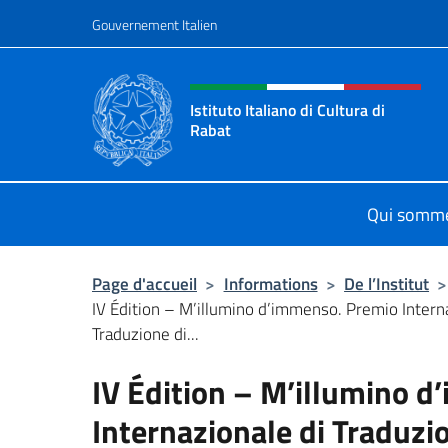
Aller au contenu
Gouvernement Italien
Site Web, social et en-tê
Istituto Italiano di Cultura di
Rabat
Sito Ufficiale dell'Istituto Italiano 
Qui somm
Page d'accueil
>
Informations
>
De l’Institut
>
IV Édition – M’illumino d’immenso. Premio Intern
Traduzione di...
IV Édition – M’illumino 
Internazionale di Traduzio