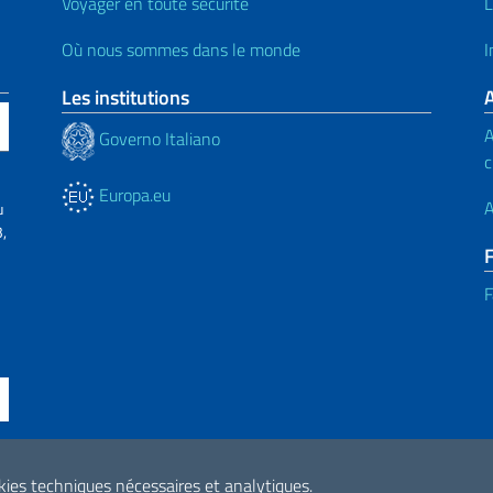
Voyager en toute sécurité
L
Où nous sommes dans le monde
I
Les institutions
A
Governo Italiano
c
Europa.eu
A
u
,
F
F
ne di accessibilità
okies techniques nécessaires et analytiques.
2026 Droits d'aute