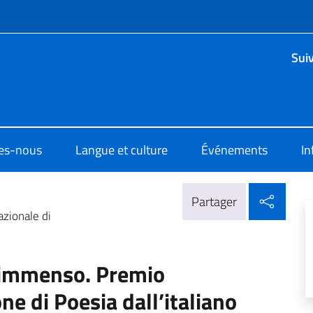
te de menu
Sui
di Cultura di Rabat
es-nous
Langue et culture
Événements
In
Parta
Partager
azionale di
d’immenso. Premio
ne di Poesia dall’italiano