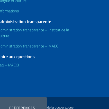
angue et culture
nformations
Administration transparente
dministration transparente – Institut de la
ulture
dministration transparente – MAECI
oire aux questions
aq – MAECI
ur Ministero degli Affari Esteri e della Cooperazione
COOKIES
PRÉFÉRENCES