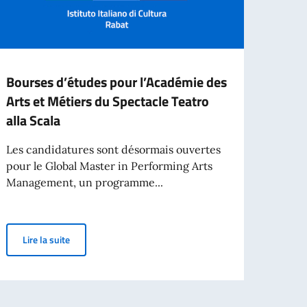
Bourses d’études pour l’Académie des
Bours
Arts et Métiers du Spectacle Teatro
Domu
alla Scala
La Do
appel
Les candidatures sont désormais ouvertes
bourse
pour le Global Master in Performing Arts
Management, un programme...
Lir
Bourses d’études pour l’Académie des Arts et Métiers du S
Lire la suite
ure Italiennes offertes par « ICoN – Italian Culture on the Net »