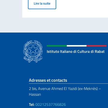
Matera Capitale méditerranéenne de la
Lire la suite
Istituto Italiano di Cultura di Rabat
Section de pied de 
Adresses et contacts
2 bis, Avenue Ahmed El Yazidi (ex-Meknès) –
Hassan
Tel:
00212537766826