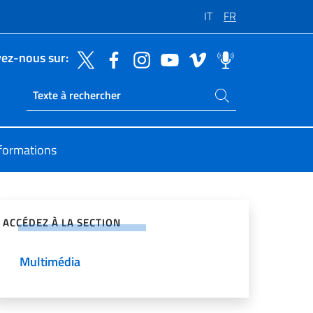
IT
FR
vez-nous sur:
Rechercher dans le site
Ricerca sito live
formations
ger sur les réseaux sociaux
ACCÉDEZ À LA SECTION
Multimédia