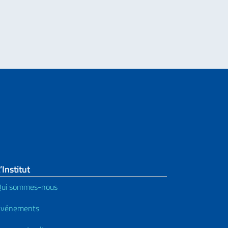
es du programme de résidences artistiques « Terre Immerse – Communautés
’Institut
Qui sommes-nous
Événements