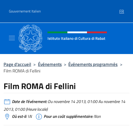
Aller au contenu
FR
Gouvernement Italien
Site Web, social et en-tête de m
Istituto Italiano di Cultura di Rabat
Sito Ufficiale dell'Istituto Italiano di Cultura
Page d'accueil
>
Événements
>
Événements programmés
>
Film ROMA di Fellini
Film ROMA di Fellini
Date de l'événement:
Du novembre 14 2013, 01:00 Au novembre 14
2013, 01:00 (Heure locale)
Où est-il:
\N
Pour un coût supplémentaire:
Non