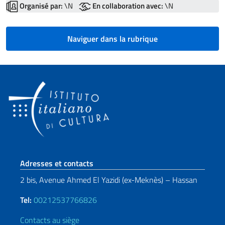
Organisé par:
\N
En collaboration avec:
\N
Naviguer dans la rubrique
Section de pied de page
Adresses et contacts
2 bis, Avenue Ahmed El Yazidi (ex-Meknès) – Hassan
Tel:
00212537766826
Contacts au siège