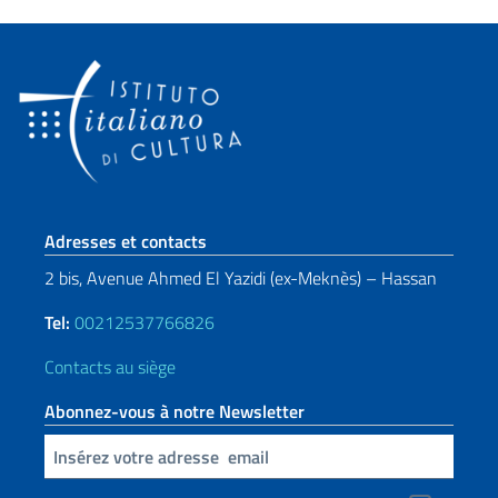
Section de pied de page
Adresses et contacts
2 bis, Avenue Ahmed El Yazidi (ex-Meknès) – Hassan
Tel:
00212537766826
Contacts au siège
Abonnez-vous à notre Newsletter
Insert your email