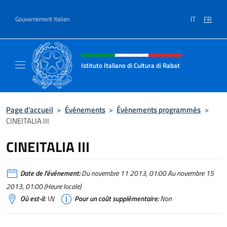
Aller au contenu
IT
FR
Gouvernement Italien
Site Web, social et en-tête de m
Istituto Italiano di Cultura di Rabat
Sito Ufficiale dell'Istituto Italiano di Cultura
Page d'accueil
>
Événements
>
Événements programmés
>
CINEITALIA III
CINEITALIA III
Date de l'événement:
Du novembre 11 2013, 01:00 Au novembre 15
2013, 01:00 (Heure locale)
Où est-il:
\N
Pour un coût supplémentaire:
Non